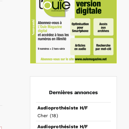
In
mail
Dernières annonces
Audioprothésiste H/F
Cher (18)
Audioprothésiste H/F