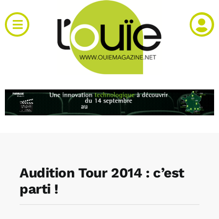
Passer
au
Toggle
contenu
Navigation
Actualités
Produits
RH et emploi
Vidéos
Audition Tour 2014 : c’est
Agenda
parti !
Kiosque