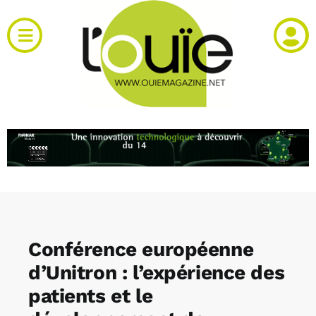
Passer
au
Toggle
contenu
Navigation
Actualités
Produits
RH et emploi
Vidéos
Conférence européenne
Agenda
d’Unitron : l’expérience des
patients et le
Kiosque