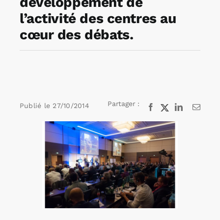
développement de
l’activité des centres au
Rechercher:
cœur des débats.
Annonces emploi
Partager :
Publié le
27/10/2014
Facebook
X
LinkedIn
Email
Voir
l'image
agrandie