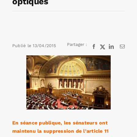
optiques
Rechercher:
Annonces emploi
Partager :
Publié le
13/04/2015
Facebook
X
LinkedIn
Email
Voir
l'image
agrandie
En séance publique, les sénateurs ont
maintenu la suppression de l’article 11