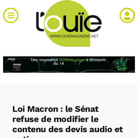
Passer
au
Toggle
contenu
Navigation
Actualités
Produits
RH et emploi
Vidéos
Loi Macron : le Sénat
Agenda
refuse de modifier le
contenu des devis audio et
Kiosque