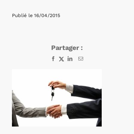
Publié le
16/04/2015
Rechercher:
Annonces emploi
Partager :
Facebook
X
LinkedIn
Email