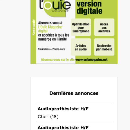
In
mail
Dernières annonces
Audioprothésiste H/F
Cher (18)
Audioprothésiste H/F