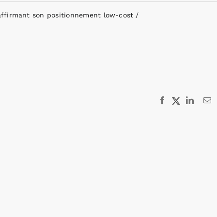
affirmant son positionnement low-cost
Facebook
X
Linked
E