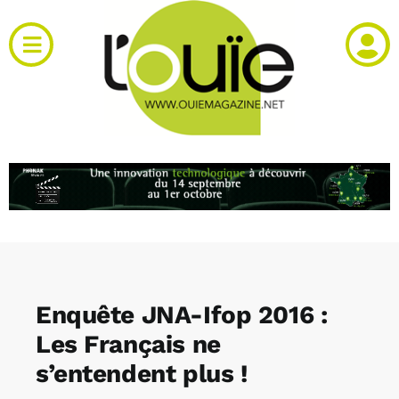
Passer
au
Toggle
contenu
Navigation
Actualités
Produits
RH et emploi
Vidéos
Enquête JNA-Ifop 2016 :
Agenda
Les Français ne
s’entendent plus !
Kiosque