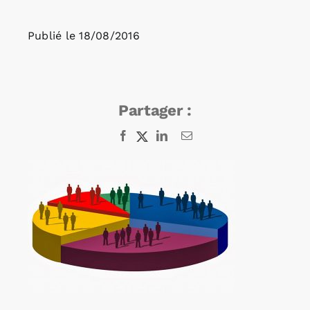
Publié le
18/08/2016
Rechercher:
Annonces emploi
Partager :
Facebook
X
LinkedIn
Email