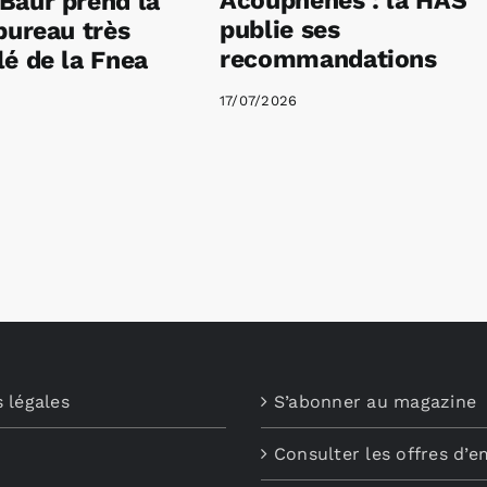
Acouphènes : la HAS
Baur prend la
publie ses
bureau très
recommandations
é de la Fnea
17/07/2026
 légales
S’abonner au magazine
Consulter les offres d’e