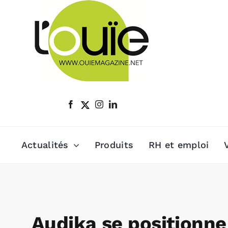
Passer
au
contenu
Actualités
Produits
RH et emploi
Audika se positionne