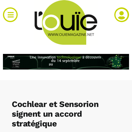
Passer
au
Toggle
contenu
Navigation
Actualités
Produits
RH et emploi
Vidéos
Cochlear et Sensorion
Agenda
signent un accord
stratégique
Kiosque