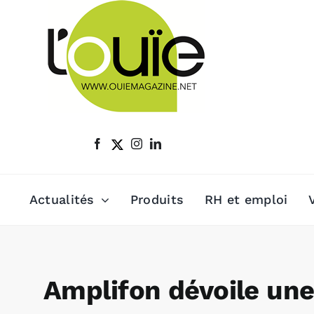
Passer
au
contenu
Actualités
Produits
RH et emploi
Amplifon dévoile un