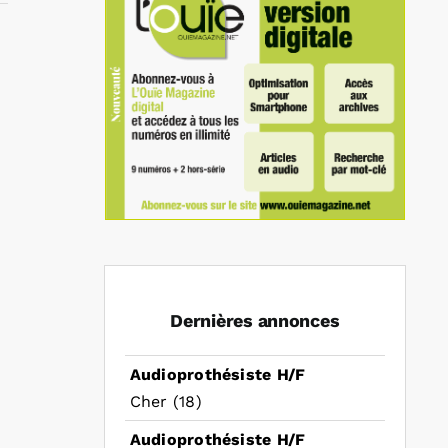
In
mail
Dernières annonces
Audioprothésiste H/F
Cher (18)
Audioprothésiste H/F