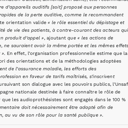
ure d’appareils auditifs [soit] proposé aux personnes
ge rapides de la perte auditive, comme le recommandent
tte orientation valide
« le rôle essentiel du dépistage et
lité de vie des patients, à contre-courant des acteurs qu
n produit d’appel »
, ajoutant
que « les actions de
e, ne sauraient avoir la même portée et les mêmes effet
 »
. En effet, l’organisation professionnelle estime que la
iori des orientations et de la méthodologies adoptées
ent de l’assurance maladie, les efforts des
fession en faveur de tarifs maîtrisés, s’inscrivent
ursuivant son dialogue avec les pouvoirs publics, l’Unsaf
agne nationale destinée à faire connaître le rôle de
ler que les audioprothésistes sont engagés dans le 100 %
ementaire doit nécessairement être adapté afin de
n, au vu de son rôle pour la santé publique »
.