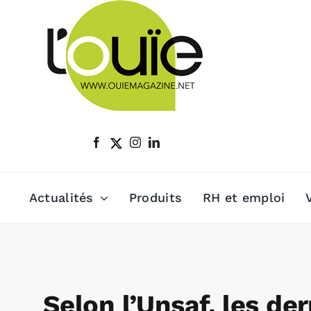
Passer
au
contenu
Actualités
Produits
RH et emploi
Selon l’Unsaf, les d