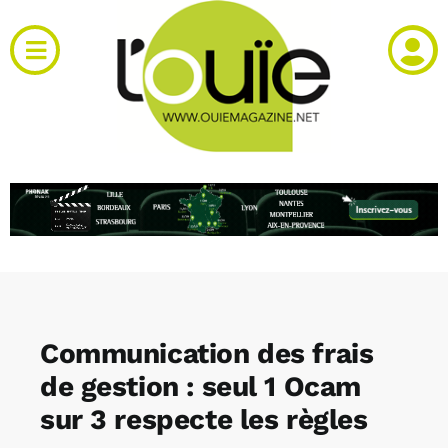
Passer
au
Toggle
contenu
Navigation
Actualités
Produits
RH et emploi
Vidéos
Communication des frais
Agenda
de gestion : seul 1 Ocam
sur 3 respecte les règles
Kiosque