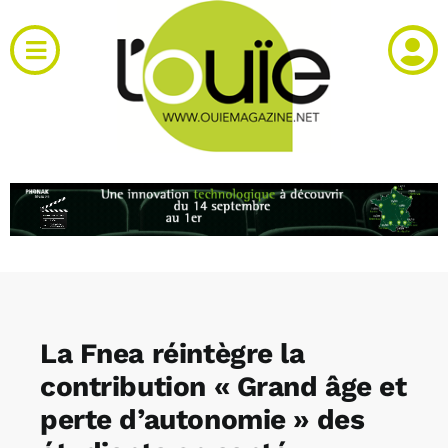
Passer
au
Toggle
contenu
Navigation
Actualités
Produits
RH et emploi
Vidéos
La Fnea réintègre la
Agenda
contribution « Grand âge et
perte d’autonomie » des
Kiosque