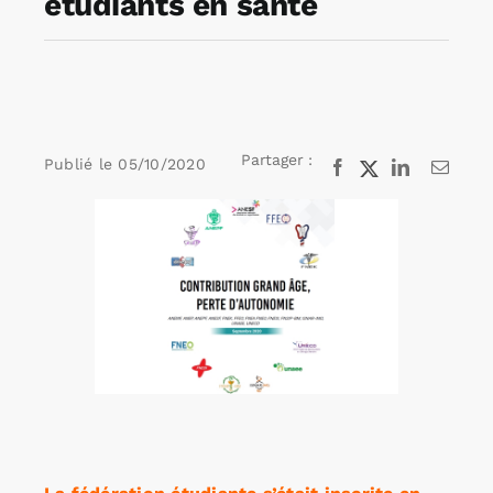
étudiants en santé
Rechercher:
Annonces emploi
Partager :
Publié le
05/10/2020
Facebook
X
LinkedIn
Email
Voir
l'image
agrandie