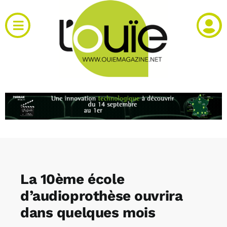
Passer
au
Toggle
contenu
Navigation
Actualités
Produits
RH et emploi
Vidéos
La 10ème école
Agenda
d’audioprothèse ouvrira
dans quelques mois
Kiosque