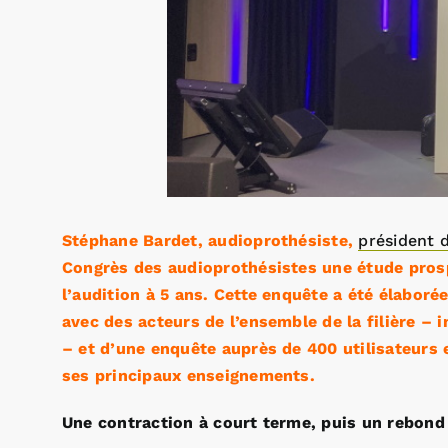
Stéphane Bardet, audioprothésiste,
président d
Congrès des audioprothésistes une étude prosp
l’audition à 5 ans. Cette enquête a été élaboré
avec des acteurs de l’ensemble de la filière – 
– et d’une enquête auprès de 400 utilisateurs 
ses principaux enseignements.
Une contraction à court terme, puis un rebond