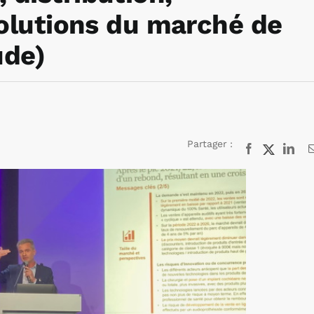
volutions du marché de
ude)
Partager :
Facebook
X
Lin