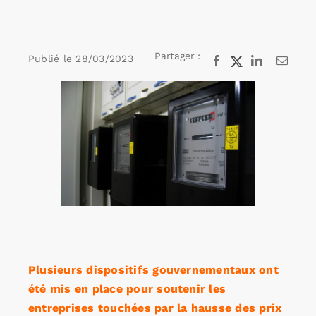
Rechercher:
Partager :
Publié le
28/03/2023
Facebook
X
LinkedIn
Email
Voir
Annonces emploi
l'image
agrandie
Plusieurs dispositifs gouvernementaux ont
été mis en place pour soutenir les
entreprises touchées par la hausse des prix