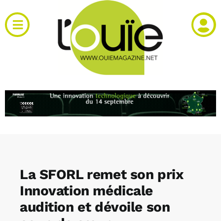
Passer
au
Toggle
contenu
Navigation
Actualités
Produits
RH et emploi
Vidéos
La SFORL remet son prix
Agenda
Innovation médicale
audition et dévoile son
Kiosque