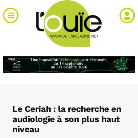
Passer
au
Toggle
contenu
Navigation
Actualités
Produits
RH et emploi
Vidéos
Le Ceriah : la recherche en
Agenda
audiologie à son plus haut
niveau
Kiosque