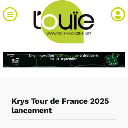
Passer
au
Toggle
contenu
Navigation
Actualités
Produits
RH et emploi
Vidéos
Krys Tour de France 2025
Agenda
lancement
Kiosque