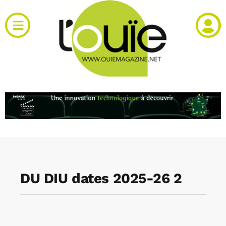
Passer
au
Toggle
contenu
Navigation
Actualités
Produits
RH et emploi
Vidéos
DU DIU dates 2025-26 2
Agenda
Kiosque