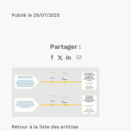
Publié le
25/07/2025
Rechercher:
Annonces emploi
Partager :
Facebook
X
LinkedIn
Email
Retour à la liste des articles