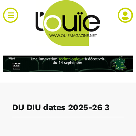
Passer
au
Toggle
contenu
Navigation
Actualités
Produits
RH et emploi
Vidéos
DU DIU dates 2025-26 3
Agenda
Kiosque