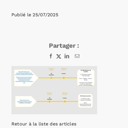
Publié le
25/07/2025
Rechercher:
Annonces emploi
Partager :
Facebook
X
LinkedIn
Email
Retour à la liste des articles