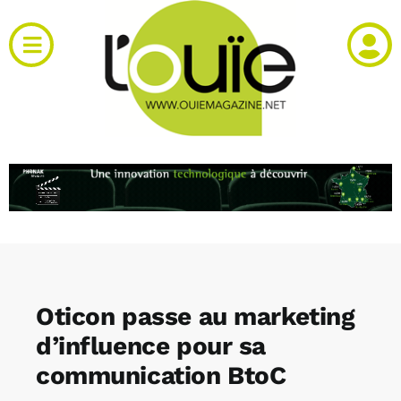
Passer
au
Toggle
contenu
Navigation
Actualités
Produits
RH et emploi
Vidéos
Oticon passe au marketing
Agenda
d’influence pour sa
communication BtoC
Kiosque