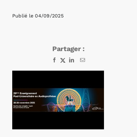
Publié le
04/09/2025
Rechercher:
Annonces emploi
Partager :
Facebook
X
LinkedIn
Email