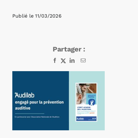
Publié le
11/03/2026
Rechercher:
Annonces emploi
Partager :
Facebook
X
LinkedIn
Email