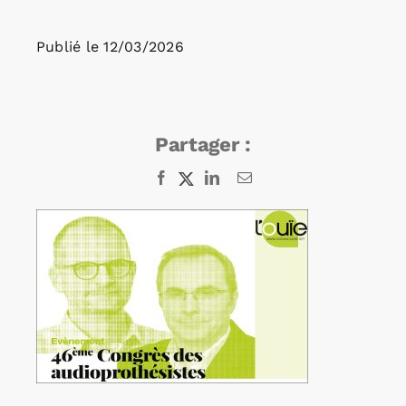
Publié le
12/03/2026
Rechercher:
Annonces emploi
Partager :
Facebook
X
LinkedIn
Email