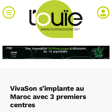
Passer
au
Toggle
contenu
Navigation
Actualités
Produits
RH et emploi
Vidéos
VivaSon s’implante au
Agenda
Maroc avec 3 premiers
centres
Kiosque