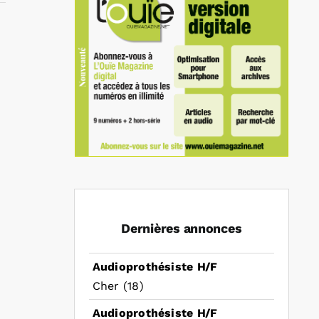
In
mail
Dernières annonces
Audioprothésiste H/F
Cher (18)
Audioprothésiste H/F