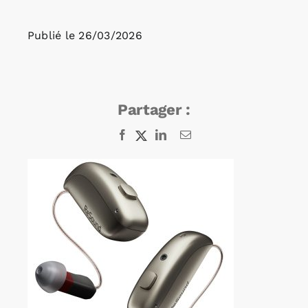
Publié le
26/03/2026
Rechercher:
Annonces emploi
Partager :
Facebook
X
LinkedIn
Email