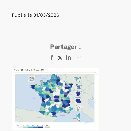
Publié le
31/03/2026
Rechercher:
Annonces emploi
Partager :
Facebook
X
LinkedIn
Email