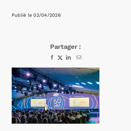
Publié le
02/04/2026
Rechercher:
Annonces emploi
Partager :
Facebook
X
LinkedIn
Email