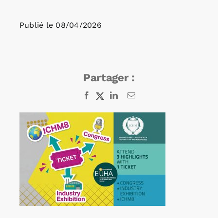
Publié le
08/04/2026
Rechercher:
Annonces emploi
Partager :
Facebook
X
LinkedIn
Email