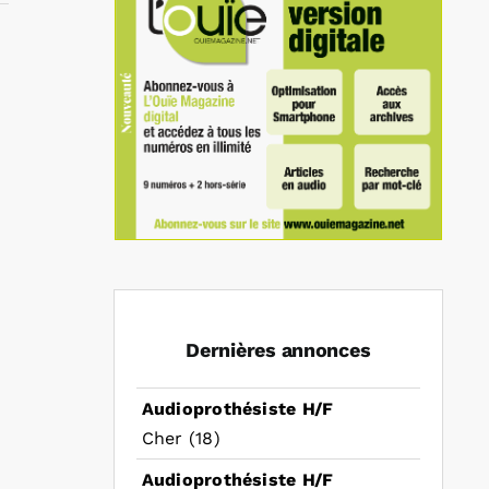
In
mail
Dernières annonces
Audioprothésiste H/F
Cher (18)
Audioprothésiste H/F