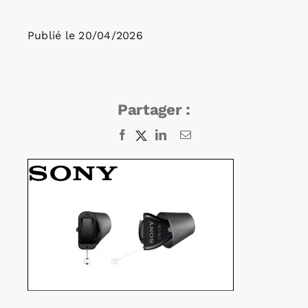
Publié le
20/04/2026
Rechercher:
Annonces emploi
Partager :
Facebook
X
LinkedIn
Email