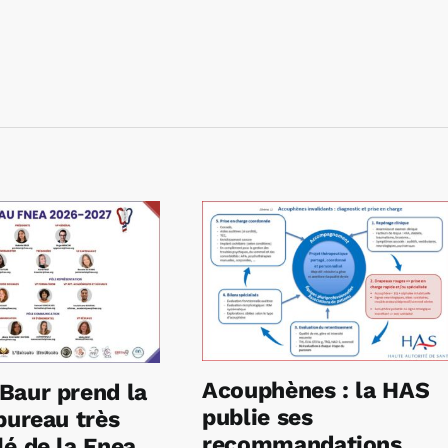
Acouphènes : la HAS
Baur prend la
publie ses
bureau très
recommandations
é de la Fnea