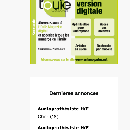
In
mail
Dernières annonces
Audioprothésiste H/F
Cher (18)
Audioprothésiste H/F