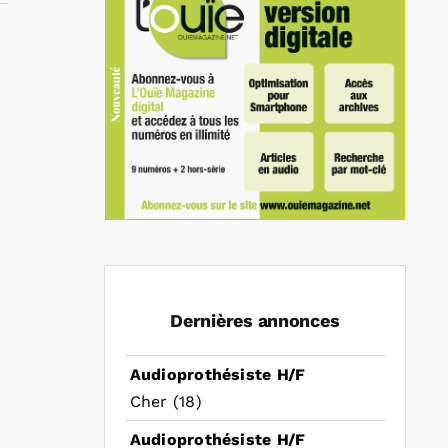
In
mail
Dernières annonces
Audioprothésiste H/F
Cher (18)
Audioprothésiste H/F