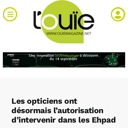
Passer
au
Toggle
contenu
Navigation
Actualités
Produits
RH et emploi
Vidéos
Les opticiens ont
Agenda
désormais l’autorisation
d’intervenir dans les Ehpad
Kiosque