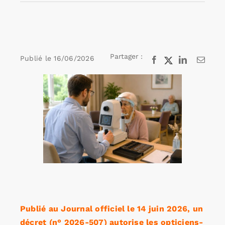
Rechercher:
Partager :
Publié le
16/06/2026
Facebook
X
LinkedIn
Email
Annonces emploi
Voir
l'image
agrandie
Publié au Journal officiel le 14 juin 2026, un
décret (n° 2026-507) autorise les opticiens-