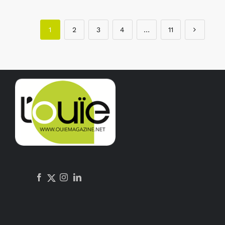
1
2
3
4
…
11