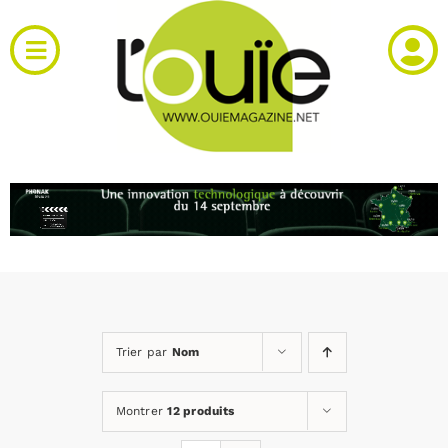
Passer
au
Toggle
contenu
Navigation
Actualités
Produits
RH et emploi
Vidéos
Trier par
Nom
Agenda
Montrer
12 produits
Kiosque