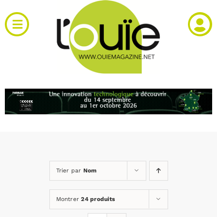
Passer
au
Toggle
contenu
Navigation
Actualités
Produits
RH et emploi
Vidéos
Trier par
Nom
Agenda
Montrer
24 produits
Kiosque