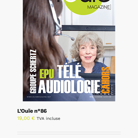
L’Ouïe n°86
19,00
€
TVA incluse