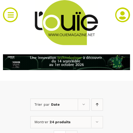
Passer
au
Toggle
contenu
Navigation
Actualités
Produits
RH et emploi
Vidéos
Trier par
Date
Agenda
Montrer
24 produits
Kiosque