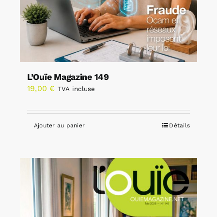
L’Ouïe Magazine 149
19,00
€
TVA incluse
Ajouter au panier
Détails