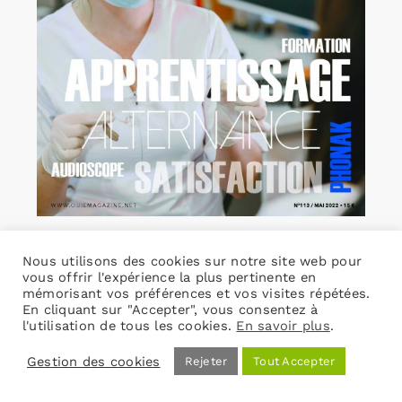
L’Ouïe Magazine 113
Nous utilisons des cookies sur notre site web pour
19,00
€
TVA incluse
vous offrir l'expérience la plus pertinente en
mémorisant vos préférences et vos visites répétées.
En cliquant sur "Accepter", vous consentez à
l'utilisation de tous les cookies.
En savoir plus
.
Ajouter au panier
Détails
Gestion des cookies
Rejeter
Tout Accepter