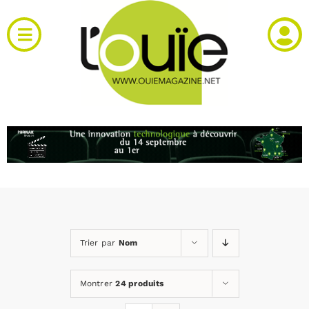
Passer
au
Toggle
contenu
Navigation
Actualités
Produits
RH et emploi
Vidéos
Trier par
Nom
Agenda
Montrer
24 produits
Kiosque