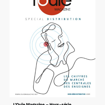
L’Ouïe Magazine – Hors-série