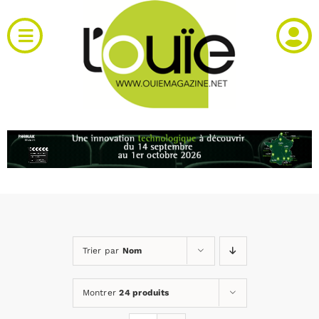
Passer
au
Toggle
contenu
Navigation
Actualités
Produits
RH et emploi
Vidéos
Trier par
Nom
Agenda
Montrer
24 produits
Kiosque