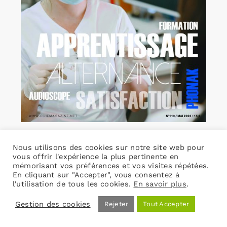
L’Ouïe Magazine 113
Nous utilisons des cookies sur notre site web pour
19,00
€
TVA incluse
vous offrir l'expérience la plus pertinente en
mémorisant vos préférences et vos visites répétées.
En cliquant sur "Accepter", vous consentez à
l'utilisation de tous les cookies.
En savoir plus
.
Ajouter au panier
Détails
Gestion des cookies
Rejeter
Tout Accepter