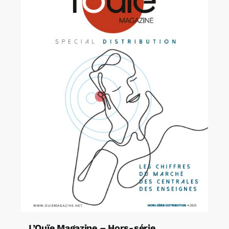
L’Ouïe Magazine – Hors-série