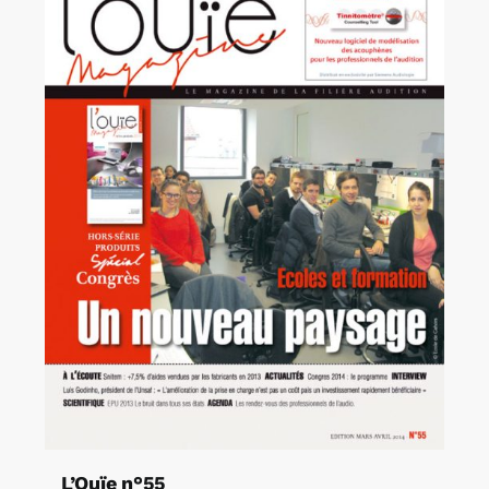
L’Ouïe n°55