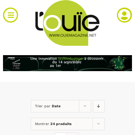
Passer
au
Toggle
contenu
Navigation
Actualités
Produits
RH et emploi
Vidéos
Trier par
Date
Agenda
Montrer
24 produits
Kiosque