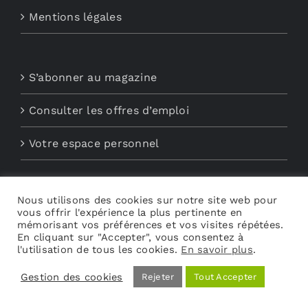
Mentions légales
S’abonner au magazine
Consulter les offres d’emploi
Votre espace personnel
Nous utilisons des cookies sur notre site web pour
Nous contacter
vous offrir l'expérience la plus pertinente en
mémorisant vos préférences et vos visites répétées.
Abonnements aux Newsletters
En cliquant sur "Accepter", vous consentez à
l'utilisation de tous les cookies.
En savoir plus
.
Découvrez My Audio
Gestion des cookies
Rejeter
Tout Accepter