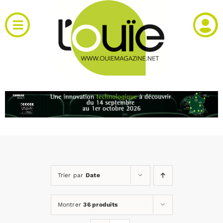
Passer
au
Toggle
contenu
Navigation
Actualités
Produits
RH et emploi
Vidéos
Trier par
Date
Agenda
Montrer
36 produits
Kiosque