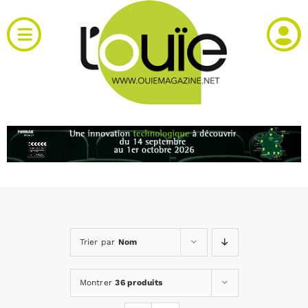
Passer
au
Toggle
contenu
Navigation
Actualités
Produits
RH et emploi
Vidéos
Trier par
Nom
Agenda
Montrer
36 produits
Kiosque