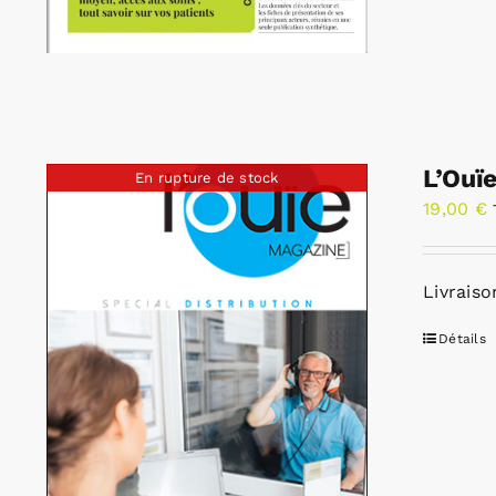
L’Ouï
En rupture de stock
19,00
€
Livraiso
Détails