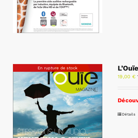
L’Ouï
En rupture de stock
19,00
€
Découv
Détails