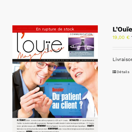
L’Ouï
En rupture de stock
19,00
€
Livraiso
Détails