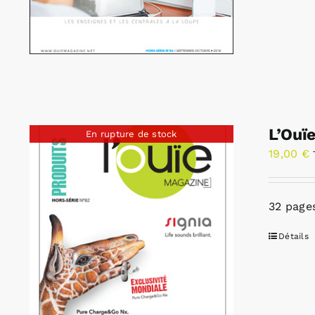
L’Ouï
En rupture de stock
19,00
€
32 pages
Détails