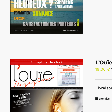
L’Ouï
En rupture de stock
19,00
€
Livraiso
Détails