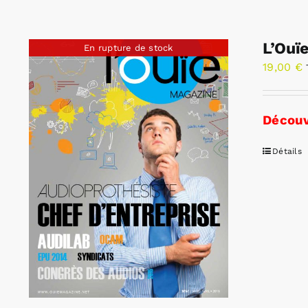
L’Ouï
En rupture de stock
19,00
€
Découv
Détails