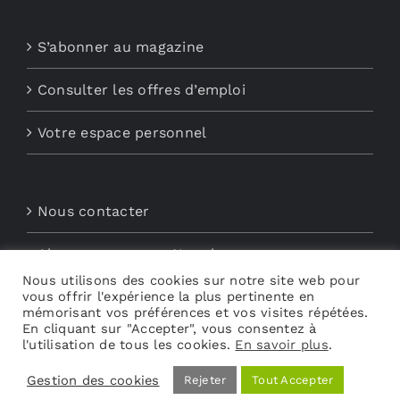
S’abonner au magazine
Consulter les offres d’emploi
Votre espace personnel
Nous contacter
Abonnements aux Newsletters
Nous utilisons des cookies sur notre site web pour
vous offrir l'expérience la plus pertinente en
Découvrez My Audio
mémorisant vos préférences et vos visites répétées.
En cliquant sur "Accepter", vous consentez à
l'utilisation de tous les cookies.
En savoir plus
.
Gestion des cookies
Rejeter
Tout Accepter