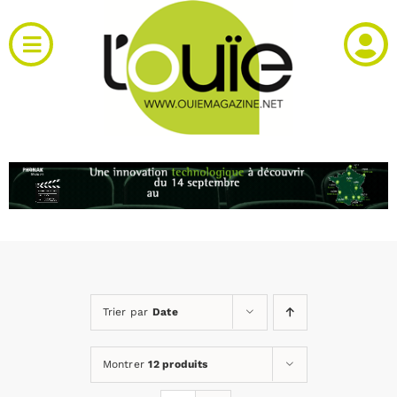
Passer
au
Toggle
contenu
Navigation
Actualités
Produits
RH et emploi
Vidéos
Trier par
Date
Agenda
Montrer
12 produits
Kiosque