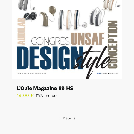
L’Ouïe Magazine 89 HS
19,00
€
TVA incluse
Détails