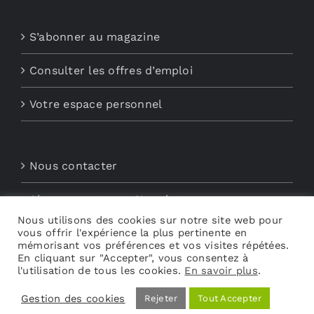
S’abonner au magazine
Consulter les offres d’emploi
Votre espace personnel
Nous contacter
Abonnements aux Newsletters
Nous utilisons des cookies sur notre site web pour
vous offrir l'expérience la plus pertinente en
Découvrez My Audio
mémorisant vos préférences et vos visites répétées.
En cliquant sur "Accepter", vous consentez à
l'utilisation de tous les cookies.
En savoir plus
.
Gestion des cookies
Rejeter
Tout Accepter