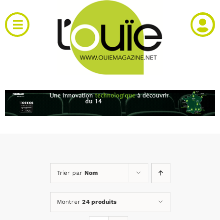
Passer
au
Toggle
contenu
Navigation
Actualités
Produits
RH et emploi
Vidéos
Trier par
Nom
Agenda
Montrer
24 produits
Kiosque