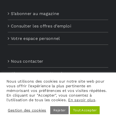
S’abonner au magazine
Consulter les offres d’emploi
Votre espace personnel
Nous contacter
Abonnements aux Newsletters
Nous utilisons des cookies sur notre site web pour
vous offrir l'expérience la plus pertinente en
Découvrez My Audio
mémorisant vos préférences et vos visites répétées.
En cliquant sur "Accepter", vous consentez à
l'utilisation de tous les cookies.
En savoir plus
.
Gestion des cookies
Rejeter
Tout Accepter