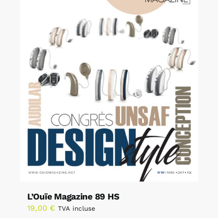
L’Ouïe Magazine 89 HS
19,00
€
TVA incluse