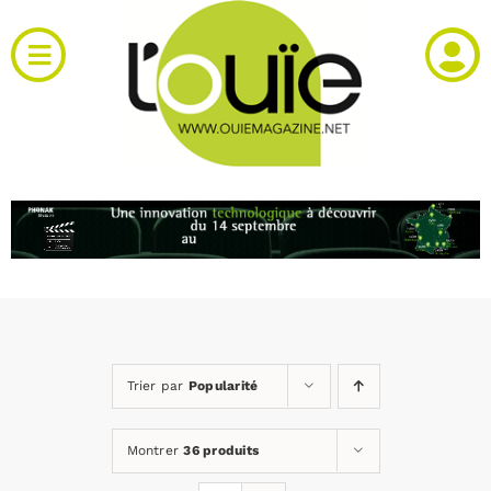
Passer
au
Toggle
contenu
Navigation
Actualités
Produits
RH et emploi
Vidéos
Trier par
Popularité
Agenda
Montrer
36 produits
Kiosque