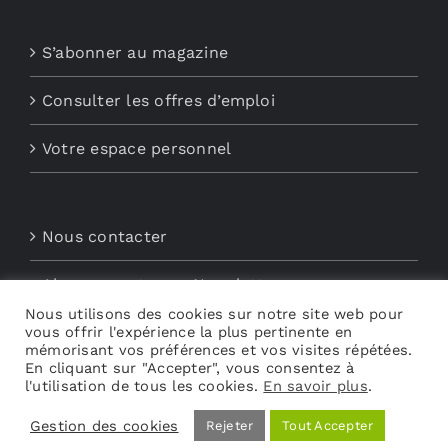
S’abonner au magazine
Consulter les offres d’emploi
Votre espace personnel
Nous contacter
Abonnements aux Newsletters
Nous utilisons des cookies sur notre site web pour
vous offrir l'expérience la plus pertinente en
Découvrez My Audio
mémorisant vos préférences et vos visites répétées.
En cliquant sur "Accepter", vous consentez à
l'utilisation de tous les cookies.
En savoir plus
.
Gestion des cookies
Rejeter
Tout Accepter